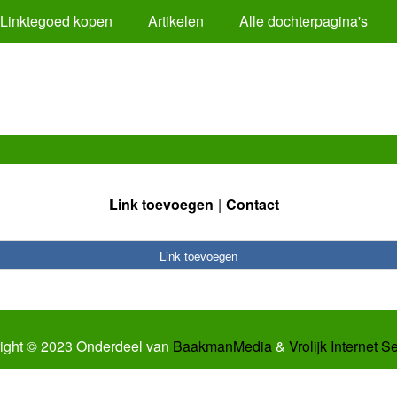
Linktegoed kopen
Artikelen
Alle dochterpagina's
Link toevoegen
Contact
Link toevoegen
ight © 2023 Onderdeel van
BaakmanMedia
&
Vrolijk Internet S